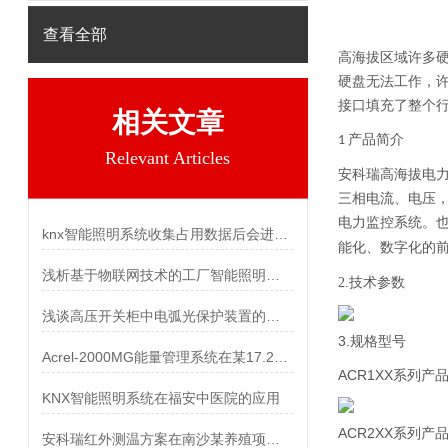
查看全部
高海拔区域许多
硬盘无法工作，
接口
填充了
整个
相关文章
产品简介
1
Relevant Articles
安科瑞高海拔电力仪
三相电流、电压
电力监控系统。
knx智能照明系统收集占用数据后会进行分析以优化建筑使用
能化、数字化的
浅析基于物联网技术的工厂智能照明系统构建
2.技术参数
浅谈高压开关柜中电弧光保护装置的应用
3.规格型号
Acrel-2000MG能量管理系统在某17.25MW/33.5MWh储能项目中的应用
ACR1XX系列产
KNX智能照明系统在福安中医院的应用
ACR2XX系列产
安科瑞红外测温方案在南沙某养殖项目密集母线槽上的应用