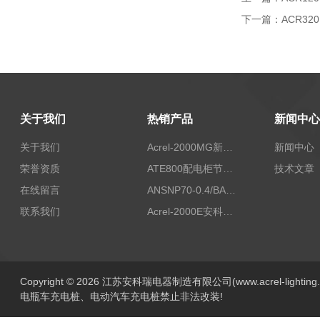
下一篇：
ACR3
关于我们
热销产品
新闻中心
关于我们
Acrel-2000MG新能源消纳安科瑞微电网能量管理系统
新闻中心
荣誉资质
ATE800配电柜节点无线测温/表带捆绑/无源感应取电
技术文章
在线留言
ANSNP70-0.4/BANSNP中线安防保护器 治理三相不平衡
联系我们
Acrel-2000E安科瑞Acrel配电室综合监控系统
Copyright © 2026 江苏安科瑞电器制造有限公司(www.acrel-lightin
电瓶车充电桩、电动汽车充电桩禁止非法改装!