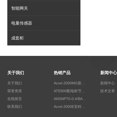
智能网关
电量传感器
成套柜
关于我们
热销产品
新闻中心
关于我们
Acrel-2000MG新能源消纳安科瑞微电网能量管理系统
新闻中心
荣誉资质
ATE800配电柜节点无线测温/表带捆绑/无源感应取电
技术文章
在线留言
ANSNP70-0.4/BANSNP中线安防保护器 治理三相不平衡
联系我们
Acrel-2000E安科瑞Acrel配电室综合监控系统