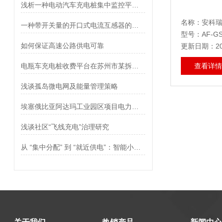
浅析一种电动汽车充电桩集中监控平台的设计与实现
一种带开关量的开口式电流互感器的应用
型号：AF-GS
如何保证高速公路供电可靠
更新日期：202
电瓶车充电桩收费平台在苏州市某拆迁小区的应用
查看详情
浅谈孤岛微电网及能量管理策略
埃塞俄比亚阿达玛工业园区项目电力监控系统的研究与应用
浅谈社区“飞线充电”治理研究
从 “集中分配” 到 “就近供电”：智能小母线与列头柜配电模式的核心差异