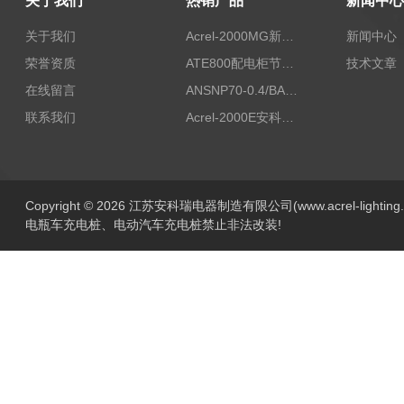
关于我们
热销产品
新闻中心
关于我们
Acrel-2000MG新能源消纳安科瑞微电网能量管理系统
新闻中心
荣誉资质
ATE800配电柜节点无线测温/表带捆绑/无源感应取电
技术文章
在线留言
ANSNP70-0.4/BANSNP中线安防保护器 治理三相不平衡
联系我们
Acrel-2000E安科瑞Acrel配电室综合监控系统
Copyright © 2026 江苏安科瑞电器制造有限公司(www.acrel-lightin
电瓶车充电桩、电动汽车充电桩禁止非法改装!