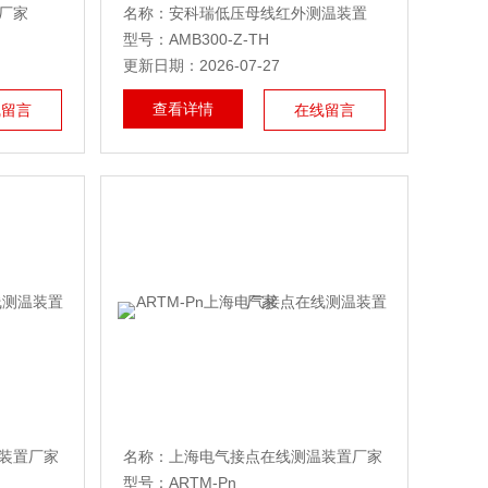
厂家
名称：安科瑞低压母线红外测温装置
型号：AMB300-Z-TH
更新日期：2026-07-27
查看详情
线留言
在线留言
装置厂家
名称：上海电气接点在线测温装置厂家
型号：ARTM-Pn