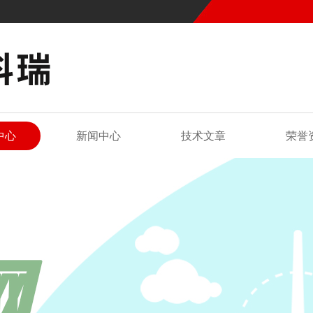
中心
新闻中心
技术文章
荣誉