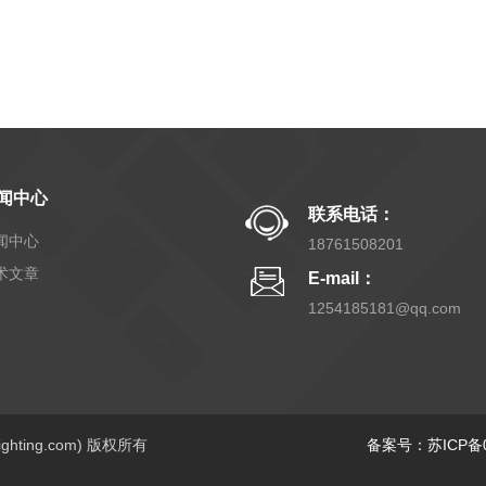
闻中心
联系电话：
闻中心
18761508201
术文章
E-mail：
1254185181@qq.com
ghting.com) 版权所有
备案号：苏ICP备08