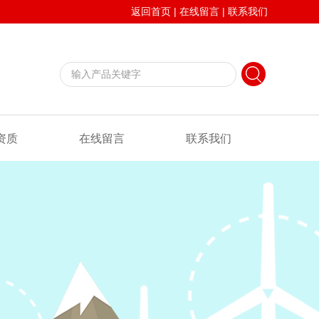
返回首页
|
在线留言
|
联系我们
资质
在线留言
联系我们