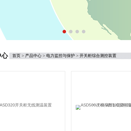
中心
首页
>
产品中心
>
电力监控与保护
>
开关柜综合测控装置