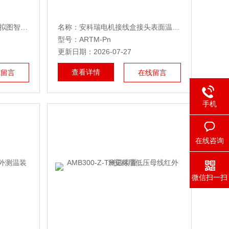
名称：安科瑞液晶显示一次模拟图智能测控装置
名称：安科瑞电机接线盒接头表面温度监测装置
型号：ARTM-Pn
更新日期：2026-07-27
查看详情
线留言
在线留言
手机
在线咨询
微信扫一扫