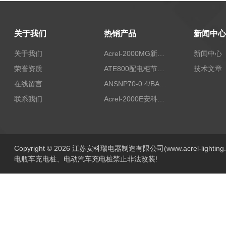
关于我们
热销产品
新闻中心
关于我们
Acrel-2000MG新能源消纳安科瑞微电网能量管理系统
新闻中心
荣誉资质
ATE800配电柜节点无线测温/表带捆绑/无源感应取电
技术文章
在线留言
ANSNP70-0.4/BANSNP中线安防保护器 治理三相不平衡
联系我们
Acrel-2000E安科瑞Acrel配电室综合监控系统
Copyright © 2026 江苏安科瑞电器制造有限公司(www.acrel-lightin
电瓶车充电桩、电动汽车充电桩禁止非法改装!