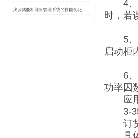
4、智
浅谈储能柜能量管理系统的性能优化技术
时，若
5、人
启动柜
6、电
功率因
应
3-3
订
具体型号