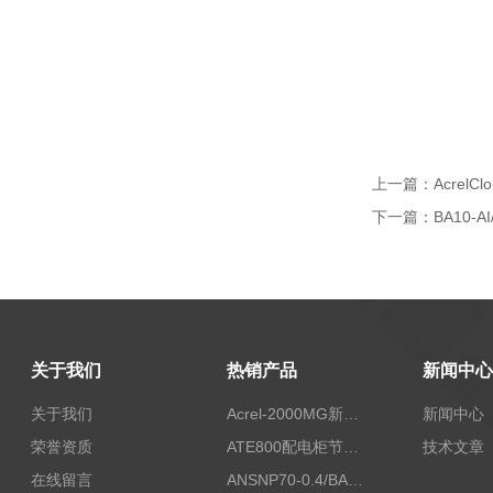
上一篇：
Acrel
下一篇：
BA10
关于我们
热销产品
新闻中心
关于我们
Acrel-2000MG新能源消纳安科瑞微电网能量管理系统
新闻中心
荣誉资质
ATE800配电柜节点无线测温/表带捆绑/无源感应取电
技术文章
在线留言
ANSNP70-0.4/BANSNP中线安防保护器 治理三相不平衡