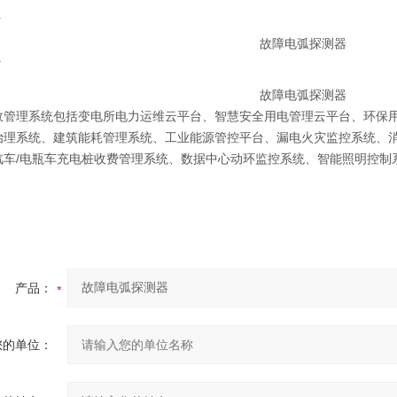
型
寸
效管理系统包括变电所电力运维云平台、智慧安全用电管理云平台、环保
治理系统、建筑能耗管理系统、工业能源管控平台、漏电火灾监控系统、
汽车/电瓶车充电桩收费管理系统、数据中心动环监控系统、智能照明控制
产品：
您的单位：