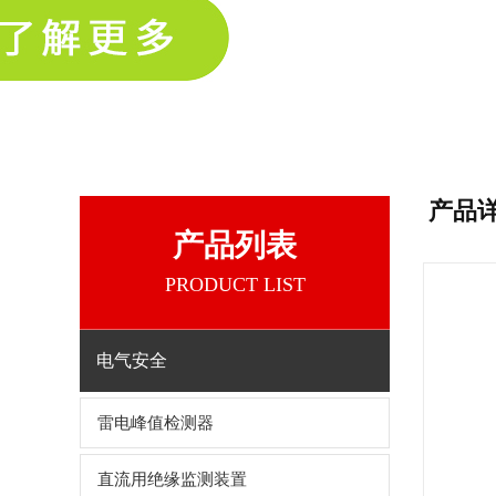
产品
产品列表
PRODUCT LIST
电气安全
雷电峰值检测器
直流用绝缘监测装置