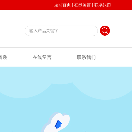
返回首页
|
在线留言
|
联系我们
资质
在线留言
联系我们