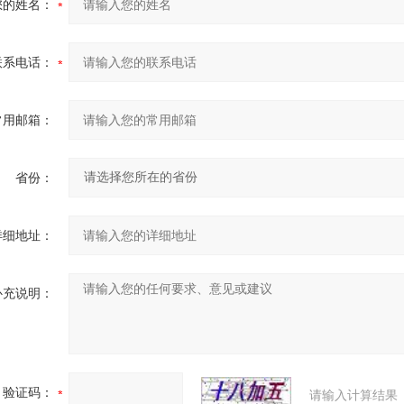
您的姓名：
联系电话：
常用邮箱：
省份：
详细地址：
补充说明：
验证码：
请输入计算结果