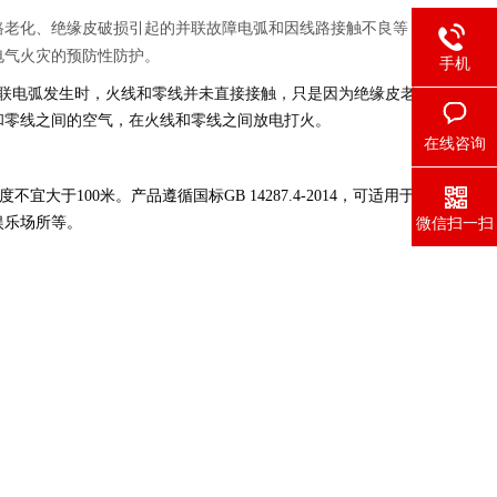
路老化、绝缘皮破损引起的并联故障电弧和因线路接触
不良等
。
电气火灾的预防性防护
手机
联电弧发生时，火线和零线并未直接接触，只是因为绝缘皮老
和零线之间的空气，在火线和零线之间放电打火。
在线咨询
于100米。产品遵循国标GB 14287.4-2014，可适用于
微信扫一扫
娱乐场所等。