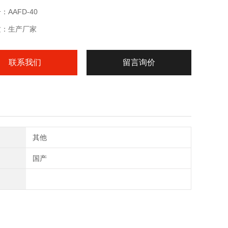
AAFD-40
质：生产厂家
联系我们
留言询价
其他
国产