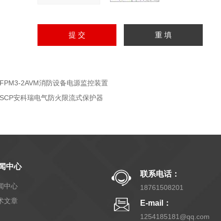
AFPM3-2AVM消防设备电源监控装置
ASCP安科瑞电气防火限流式保护器
闻中心
联系电话：
闻中心
18761508201
术文章
E-mail：
1254185181@qq.com