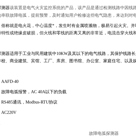
的产品，该产品是
探测器
该装置是电气火灾监控系统
通过检测线路中因线
的串联故障电弧，提前预警，及时通知用户检修这些电气隐患，来达到对
，俗称就是电火花，中心温度*，发生时有金属喷溅物，极易引起火灾。并
缘特性或绝缘皮破损，但火线和零线的距离又离的非常近，电流击穿火线
：
探测器
适用于工业与民用建筑中10KW及其以下的电气线路，其保护线路长度不宜大
学校、商业建筑、宾馆、工厂、库房、图书馆、办公室、家庭住宅、以及
：
AFD-40
故障电弧报警，AC 40A以下的负载
S485通讯，Modbus-RTU协议
C220V
数