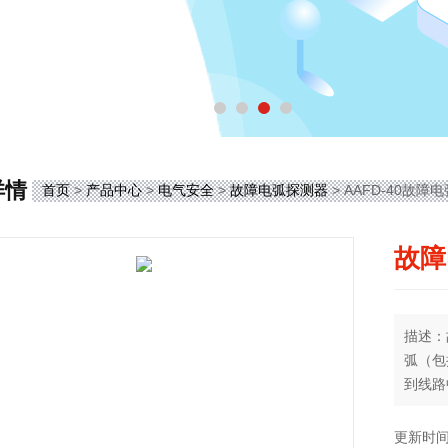
详情
首页
>
产品中心
>
电气安全
>
故障电弧探测器
> AAFD-40故障
故障
描述：
弧（包
到线路
并将报
更新时间：