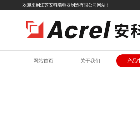
欢迎来到江苏安科瑞电器制造有限公司网站！
网站首页
关于我们
产品