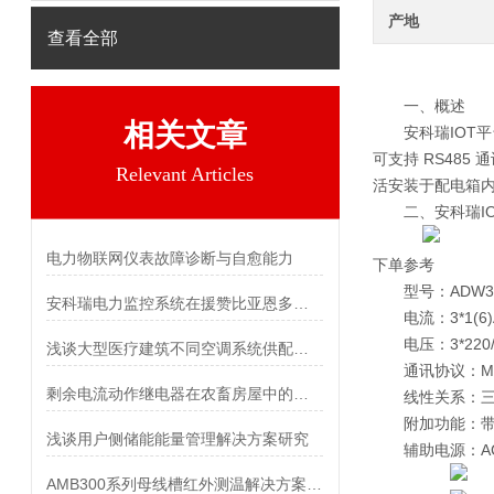
产地
查看全部
一、概述
相关文章
安科瑞
IOT
可支持 RS48
Relevant Articles
活安装于配电箱
二、安科瑞
I
电力物联网仪表故障诊断与自愈能力
下单参考
型号：ADW30
安科瑞电力监控系统在援赞比亚恩多拉体育场的应用
电流：3*1(6)
电压：3*220/
浅谈大型医疗建筑不同空调系统供配电分析
通讯协议：Modb
剩余电流动作继电器在农畜房屋中的应用
线性关系：三
附加功能：带
浅谈用户侧储能能量管理解决方案研究
辅助电源：AC/D
AMB300系列母线槽红外测温解决方案 南沙某养殖项目案例分享