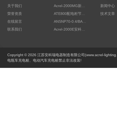
关于我们
Acrel-2000MG新能源消纳安科瑞微电网能量管理系统
新闻中心
荣誉资质
ATE800配电柜节点无线测温/表带捆绑/无源感应取电
技术文章
在线留言
ANSNP70-0.4/BANSNP中线安防保护器 治理三相不平衡
联系我们
Acrel-2000E安科瑞Acrel配电室综合监控系统
Copyright © 2026 江苏安科瑞电器制造有限公司(www.acrel-lightin
电瓶车充电桩、电动汽车充电桩禁止非法改装!