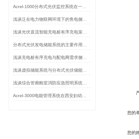
Acrel-1000分布式光伏监控系统在一马光彩大市场屋顶光伏发电项目中应用
浅谈泛在电力物联网环境下的售电侧电力市场商业模式研究
浅谈光伏直流智能充电桩有序充电策略与应用
分布式光伏发电储能系统的主要作用是什么？
浅谈充电桩有序充电与配电网需求侧响应结合的优异性分析及策略探索
浅谈虚拟储能系统与分布式光伏储能协同优化策略
浅谈综合管廊舱室消防应急照明系统设计研究
Acrel-3000电能管理系统在西安妇幼保健医院项目的应用
您的
您的