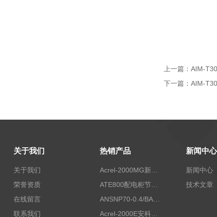
上一篇：
AIM-
下一篇：
AIM-
关于我们
热销产品
新闻中心
关于我们
Acrel-2000MG新能源消纳安科瑞微电网能量管理系统
新闻中心
荣誉资质
ATE800配电柜节点无线测温/表带捆绑/无源感应取电
技术文章
在线留言
ANSNP70-0.4/BANSNP中线安防保护器 治理三相不平衡
联系我们
Acrel-2000E安科瑞Acrel配电室综合监控系统