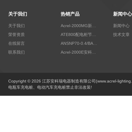
关于我们
热销产品
新闻中心
关于我们
Acrel-2000MG新能源消纳安科瑞微电网能量管理系统
新闻中心
荣誉资质
ATE800配电柜节点无线测温/表带捆绑/无源感应取电
技术文章
在线留言
ANSNP70-0.4/BANSNP中线安防保护器 治理三相不平衡
联系我们
Acrel-2000E安科瑞Acrel配电室综合监控系统
Copyright © 2026 江苏安科瑞电器制造有限公司(www.acrel-lightin
电瓶车充电桩、电动汽车充电桩禁止非法改装!