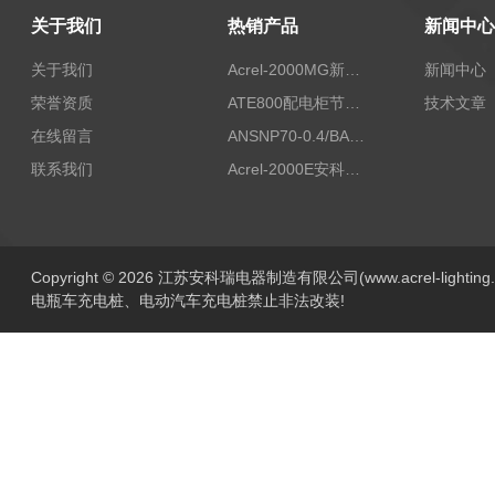
关于我们
热销产品
新闻中心
关于我们
Acrel-2000MG新能源消纳安科瑞微电网能量管理系统
新闻中心
荣誉资质
ATE800配电柜节点无线测温/表带捆绑/无源感应取电
技术文章
在线留言
ANSNP70-0.4/BANSNP中线安防保护器 治理三相不平衡
联系我们
Acrel-2000E安科瑞Acrel配电室综合监控系统
Copyright © 2026 江苏安科瑞电器制造有限公司(www.acrel-lightin
电瓶车充电桩、电动汽车充电桩禁止非法改装!