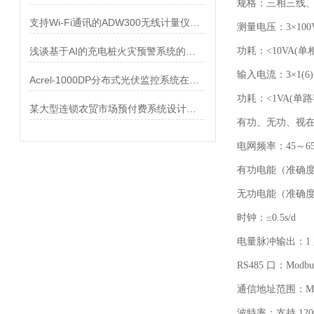
规格：三相三线
支持Wi-Fi通讯的ADW300无线计量仪表介绍
测量电压：3×100V、 
浅谈基于AI的充电桩火灾预警系统的应用展望
功耗：<10VA(单相
输入电流：3×1(6)A
Acrel-1000DP分布式光伏监控系统在广西大茅垌4.08MW分布式光伏中的应用
功耗：<1VA(单
某大型连锁农贸市场预付费系统设计与应用
有功、无功、视在功
电网频率：45～65
有功电能（准确度等
无功电能（准确度等
时钟：≤0.5s/d
电量脉冲输出：1
RS485 口：Modb
通信地址范围：Modb
波特率：支持 1200b