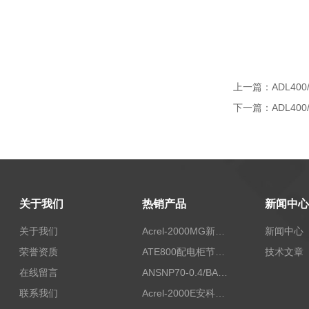
上一篇：
ADL4
下一篇：
ADL4
关于我们
热销产品
新闻中心
关于我们
Acrel-2000MG新能源消纳安科瑞微电网能量管理系统
新闻中心
荣誉资质
ATE800配电柜节点无线测温/表带捆绑/无源感应取电
技术文章
在线留言
ANSNP70-0.4/BANSNP中线安防保护器 治理三相不平衡
联系我们
Acrel-2000E安科瑞Acrel配电室综合监控系统