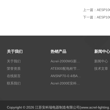
上一篇：
AESP
下一篇：
AESP
关于我们
热销产品
新闻中心
关于我们
Acrel-2000MG新能源消纳安科瑞微电网能量管理系统
新闻中心
荣誉资质
ATE800配电柜节点无线测温/表带捆绑/无源感应取电
技术文章
在线留言
ANSNP70-0.4/BANSNP中线安防保护器 治理三相不平衡
联系我们
Acrel-2000E安科瑞Acrel配电室综合监控系统
Copyright © 2026 江苏安科瑞电器制造有限公司(www.acrel-lightin