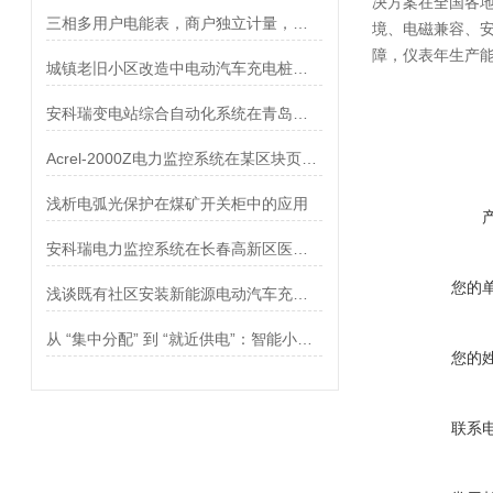
决方案在全国各地
三相多用户电能表，商户独立计量，无电费纠纷
境、电磁兼容、安
障，仪表年生产能力
城镇老旧小区改造中电动汽车充电桩应用探讨
安科瑞变电站综合自动化系统在青岛海洋科技园应用
Acrel-2000Z电力监控系统在某区块页岩气地面集输工程中的应用
浅析电弧光保护在煤矿开关柜中的应用
安科瑞电力监控系统在长春高新区医院的应用
您的
浅谈既有社区安装新能源电动汽车充电桩的困境与对策
从 “集中分配” 到 “就近供电”：智能小母线与列头柜配电模式的核心差异
您的
联系