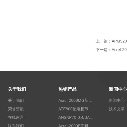
上一篇：
APM5
下一篇：
Acre
关于我们
热销产品
新闻中心
关于我们
Acrel-2000MG新能源消纳安科瑞微电网能量管理系统
新闻中心
荣誉资质
ATE800配电柜节点无线测温/表带捆绑/无源感应取电
技术文章
在线留言
ANSNP70-0.4/BANSNP中线安防保护器 治理三相不平衡
联系我们
Acrel-2000E安科瑞Acrel配电室综合监控系统