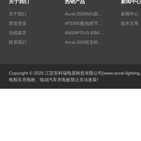
关于我们
热销产品
新闻中心
关于我们
Acrel-2000MG新能源消纳安科瑞微电网能量管理系统
新闻中心
荣誉资质
ATE800配电柜节点无线测温/表带捆绑/无源感应取电
技术文章
在线留言
ANSNP70-0.4/BANSNP中线安防保护器 治理三相不平衡
联系我们
Acrel-2000E安科瑞Acrel配电室综合监控系统
Copyright © 2026 江苏安科瑞电器制造有限公司(www.acrel-lightin
电瓶车充电桩、电动汽车充电桩禁止非法改装!