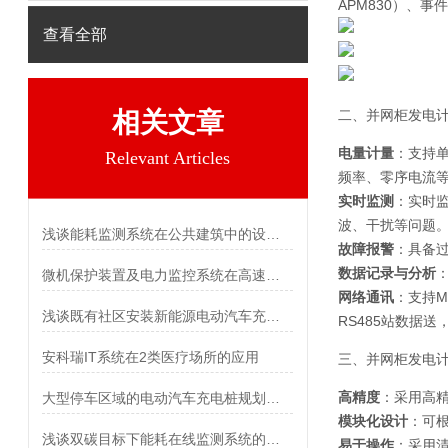
APM830）、
查看全部
相关文章
二、
并网柜发电
电量计量
：支持
Relevant Articles
频率、零序电流
实时监测
：实时
波、干扰等问题
浅谈能耗监测系统在公共建筑中的设计与应用
故障报警
：具备
数据记录与分析
微机保护装置及电力监控系统在高速公路配电工程项目的应用
网络通讯
：支持M
浅谈既有社区安装新能源电动汽车充电的困境与对策
RS485站数据
安科瑞IT系统在2类医疗场所的应用
三、
并网柜发电
高精度
：采用高
大型停车区域的电动汽车充电桩规划设计与应用
模块化设计
：可
浅谈双碳目标下能耗在线监测系统的应用方向
易于操作
：采用