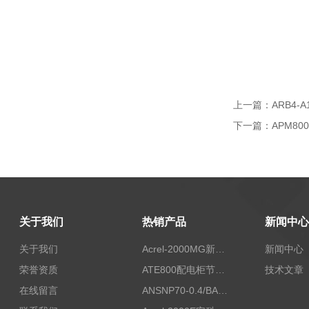
上一篇：
ARB4
下一篇：
APM8
关于我们
热销产品
新闻中心
关于我们
Acrel-2000MG新能源消纳安科瑞微电网能量管理系统
新闻中心
荣誉资质
ATE800配电柜节点无线测温/表带捆绑/无源感应取电
技术文章
在线留言
ANSNP70-0.4/BANSNP中线安防保护器 治理三相不平衡