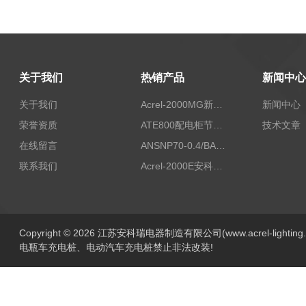
关于我们
热销产品
新闻中心
关于我们
Acrel-2000MG新能源消纳安科瑞微电网能量管理系统
新闻中心
荣誉资质
ATE800配电柜节点无线测温/表带捆绑/无源感应取电
技术文章
在线留言
ANSNP70-0.4/BANSNP中线安防保护器 治理三相不平衡
联系我们
Acrel-2000E安科瑞Acrel配电室综合监控系统
Copyright © 2026 江苏安科瑞电器制造有限公司(www.acrel-lightin
电瓶车充电桩、电动汽车充电桩禁止非法改装!