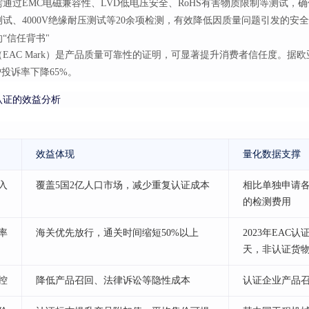
通过EMC电磁兼容性、LVD低电压安全、RoHS有害物质限制等测试，确
试、4000V绝缘耐压测试等20余项检测，有效降低因质量问题引发的安
“信任背书"
EAC Mark）是产品质量可靠性的证明，可显著提升消费者信任度。据
户投诉率下降65%。
认证的效益分析
效益体现
量化数据支撑
入
覆盖5国2亿人口市场，减少重复认证成本
相比单独申请各
的检测费用
率
海关优先放行，通关时间缩短50%以上
2023年EAC
天，非认证货物为
控
降低产品召回、法律诉讼等隐性成本
认证企业产品召