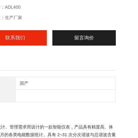
：ADL400
质：生产厂家
联系我们
留言询价
国产
统计、
管理需求而设计的一款智能仪表，产品具有精度高、体
2~31
月的各类电能数据统计。具有
次分次谐
波与总谐波含量