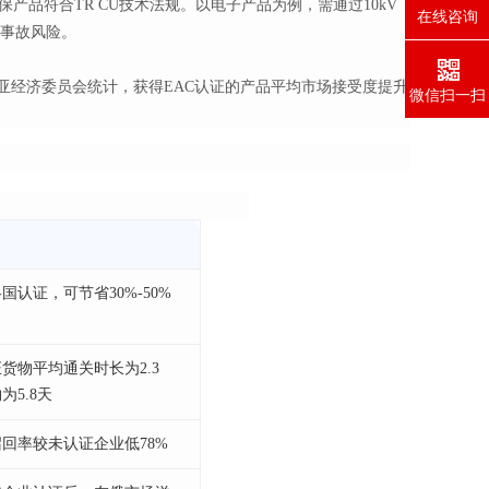
保产品符合TR CU技术法规。以电子产品为例，需通过10kV
在线咨询
全事故风险。
欧亚经济委员会统计，获得EAC认证的产品平均市场接受度提升
微信扫一扫
国认证，可节省30%-50%
认证货物平均通关时长为2.3
5.8天
回率较未认证企业低78%