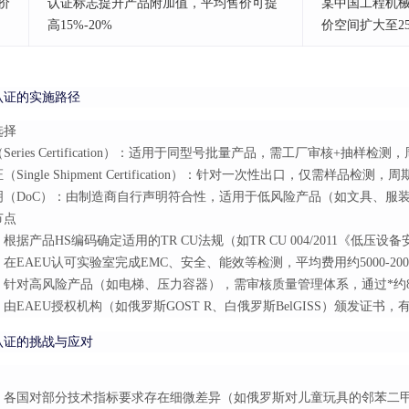
价
认证标志提升产品附加值，平均售价可提
某中国工程机
高15%-20%
价空间扩大至2
认证的实施路径
选择
eries Certification）：适用于同型号批量产品，需工厂审核+抽样检测
Single Shipment Certification）：针对一次性出口，仅需样品检测，周期
明（DoC）：由制造商自行声明符合性，适用于低风险产品（如文具、服
节点
根据产品HS编码确定适用的TR CU法规（如TR CU 004/2011《低压设
在EAEU认可实验室完成EMC、安全、能效等检测，平均费用约5000-200
：针对高风险产品（如电梯、压力容器），需审核质量管理体系，通过*约8
由EAEU授权机构（如俄罗斯GOST R、白俄罗斯BelGISS）颁发证书，有
认证的挑战与应对
各国对部分技术指标要求存在细微差异（如俄罗斯对儿童玩具的邻苯二甲酸盐