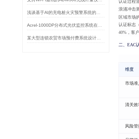
认证过程需
浪涌冲击测
浅谈基于AI的充电桩火灾预警系统的应用展望
区域市场的
认证标志（
Acrel-1000DP分布式光伏监控系统在广西大茅垌4.08MW分布式光伏中的应用
40%，客
某大型连锁农贸市场预付费系统设计与应用
二、EAC
维度
市场准
清关效
风险管