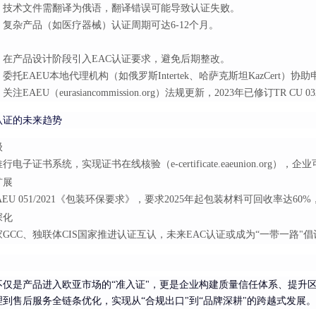
：技术文件需翻译为俄语，翻译错误可能导致认证失败。
复杂产品（如医疗器械）认证周期可达6-12个月。
：在产品设计阶段引入EAC认证要求，避免后期整改。
委托EAEU本地代理机构（如俄罗斯Intertek、哈萨克斯坦KazCert）协
注EAEU（eurasiancommission.org）法规更新，2023年已修订TR C
认证的未来趋势
级
推行电子证书系统，实现证书在线核验（e-certificate.eaeunion.org
扩展
EAEU 051/2021《包装环保要求》，要求2025年起包装材料可回收率达
深化
GCC、独联体CIS国家推进认证互认，未来EAC认证或成为“一带一路"
证不仅是产品进入欧亚市场的“准入证"，更是企业构建质量信任体系、提
到售后服务全链条优化，实现从“合规出口"到“品牌深耕"的跨越式发展。