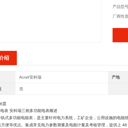
产品型号
厂商性
介绍
Acrel/安科瑞
产地
制
否
秋霞
证电表 安科瑞三相多功能电表
概述
导轨式多功能电能表，是主要针对电力系统，工矿企业，公用设施的电能
48
装方便等优点。集
成常见电
力参数测量及电能计量及考核管理，提供上