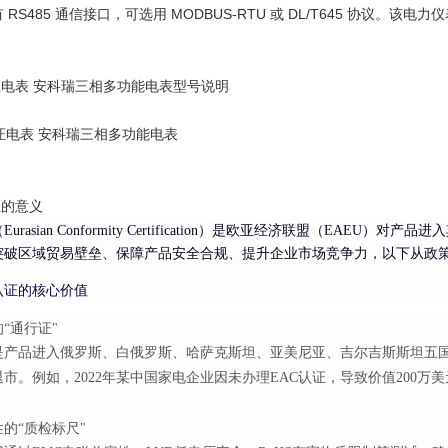
RS485
MODBUS-RTU
DL/T645
有
通信接口，可选用
或
协议。该
电力仪
证电表 安科瑞三相多功能电表
型号说明
证的意义
Eurasian Conformity Certification）是欧亚经济联盟（E
突破区域贸易壁垒、保障产品安全合规、提升企业市场竞争力，以下从政
认证的核心价值
“通行证"
证是产品进入俄罗斯、白俄罗斯、哈萨克斯坦、亚美尼亚、吉尔吉斯斯坦五
市。例如，2022年某中国家电企业因未办理EAC认证，导致价值200万
的“质检标尺"