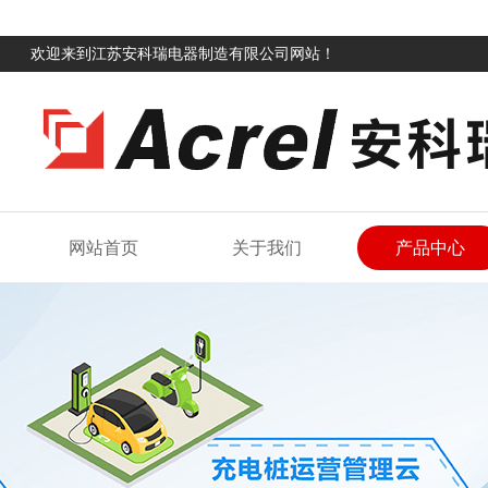
欢迎来到江苏安科瑞电器制造有限公司网站！
网站首页
关于我们
产品中心