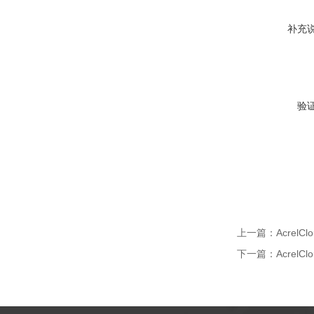
补充
验
上一篇：
Acrel
下一篇：
Acrel