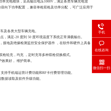
功率充电模块，至高输出电压
1000V
，满足各类车辆充电需
兼容
向下
功率配置
，兼容单枪双枪及功率分配
，可广泛应用于
用车及各类大型车辆充电。
手机
特点，满足
-20
度到
50
度环境温度下系统正常满载输出。
，接地及绝缘检测监控安全保护器件
，在软件和硬件上具备
在线咨询
双枪轮充，均充 ，定时充等多种双枪切换模式。
护效果好， 维护简单。
微信扫一扫
 支持手机端运营计费功能和
RF
卡付费管理功能。
程数据读取及软件升级功能。