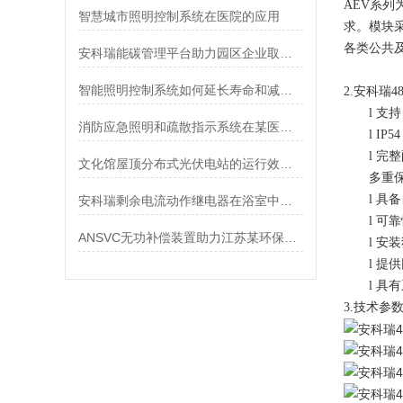
AEV
系列
智慧城市照明控制系统在医院的应用
求。模块
各类公共
安科瑞能碳管理平台助力园区企业取得零碳认证
智能照明控制系统如何延长寿命和减少维护成本
2.
安科瑞4
l
支持
消防应急照明和疏散指示系统在某医药厂房项目的应用
l
IP5
l
完整
文化馆屋顶分布式光伏电站的运行效率分析与维护策略
多重
l
具备
安科瑞剩余电流动作继电器在浴室中的应用
l
可靠
ANSVC无功补偿装置助力江苏某环保能源项目
l
安装
l
提供
l
具有
3.技术参