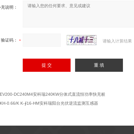
补充说明：
验证码：
请输入计算结果
AEV200-DC240M4安科瑞240KW分体式直流恒功率快充桩
AKH-0.66/K K-∮16-HM安科瑞阳台光伏逆流监测互感器