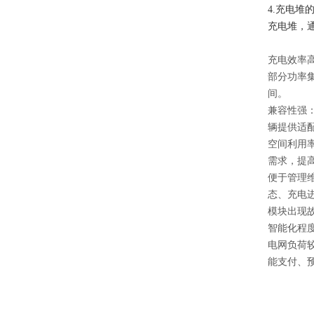
4.充电堆
充电堆，
充电效率
部分功率
间。
兼容性强
辆提供适
空间利用
需求，提
便于管理
态、充电
模块出现
智能化程
电网负荷
能支付、