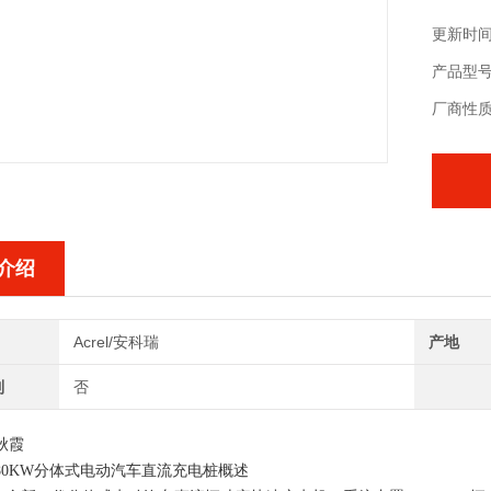
更新时间：
产品型号：
厂商性
介绍
Acrel/安科瑞
产地
制
否
秋霞
80KW分体式电动汽车直流充电桩
概述