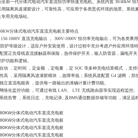
为全新一代分体式电动汽车直流恒功率快速充电机
。系统内置
30/40kW
恒
采用隔离风道灌胶设计，可靠性高，可应用于各类恶劣环境的场景。系统
及专用充电场站。
80KW分体式电动汽车直流充电桩
主要特点
150-1000V
直流充电输出 ，
300V-1000V
恒功率充电输出，可为各类乘
4
防护等级设计，适应户外安装使用，设计过程中充分考虑户外应用环境
配置正负母线直流接触器和保险，急停保护开关，输入防雷器，漏电开关
保护功能和逻辑。
自动
，定时间
，定金额
，定电量
，定
SOC
等多种充电结算模式 ，支持
性高
，采用隔离风道灌胶模块
，故障率低；系统风道配置
G4
滤网 ，防
独立直流电能表
，提供每一路输出的准确计量计费功能。
网络化监控功能
，可通过有线
LAN
、
LTE
无线路由器等实现远程监控。
系统告警
，系统日志
，充电记录
,
及
BMS
通信数据存储等功能 ，满足远
数