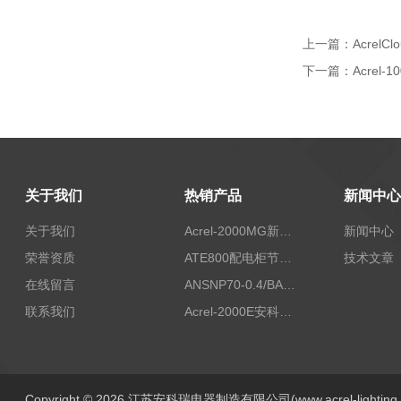
上一篇：
Acrel
下一篇：
Acrel
关于我们
热销产品
新闻中心
关于我们
Acrel-2000MG新能源消纳安科瑞微电网能量管理系统
新闻中心
荣誉资质
ATE800配电柜节点无线测温/表带捆绑/无源感应取电
技术文章
在线留言
ANSNP70-0.4/BANSNP中线安防保护器 治理三相不平衡
联系我们
Acrel-2000E安科瑞Acrel配电室综合监控系统
Copyright © 2026 江苏安科瑞电器制造有限公司(www.acrel-lightin