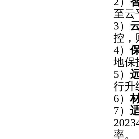
2）
至云
3）
控，
4）
地保
5）
行升
6）
7）
2023
率。