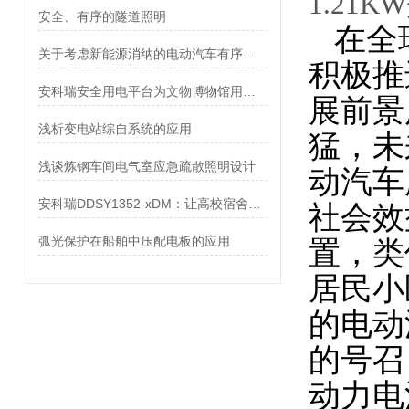
1.
21
安全、有序的隧道照明
在全
关于考虑新能源消纳的电动汽车有序充电策略的研究综述
积极推
安科瑞安全用电平台为文物博物馆用电保驾护航
展前景
浅析变电站综自系统的应用
猛，未
浅谈炼钢车间电气室应急疏散照明设计
动汽车
安科瑞DDSY1352-xDM：让高校宿舍用电管理更简单、更安全、更智能
社会效
弧光保护在船舶中压配电板的应用
置，类
居民小
的电
的号召
动力电