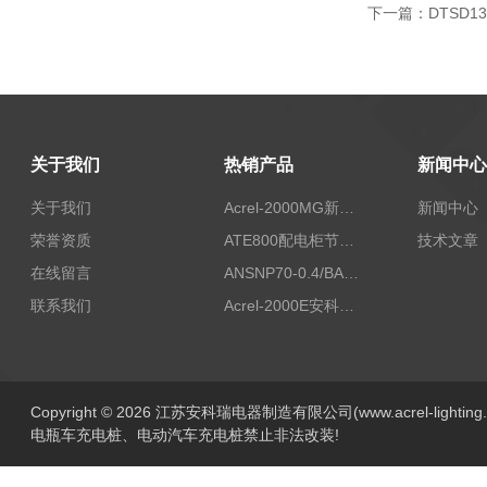
下一篇：
DTSD
关于我们
热销产品
新闻中心
关于我们
Acrel-2000MG新能源消纳安科瑞微电网能量管理系统
新闻中心
荣誉资质
ATE800配电柜节点无线测温/表带捆绑/无源感应取电
技术文章
在线留言
ANSNP70-0.4/BANSNP中线安防保护器 治理三相不平衡
联系我们
Acrel-2000E安科瑞Acrel配电室综合监控系统
Copyright © 2026 江苏安科瑞电器制造有限公司(www.acrel-lightin
电瓶车充电桩、电动汽车充电桩禁止非法改装!