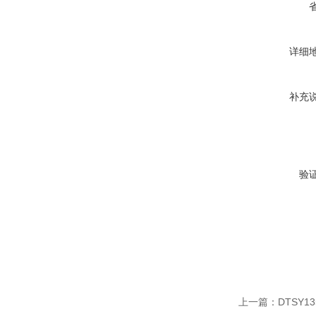
详细
补充
验
上一篇：
DTSY1