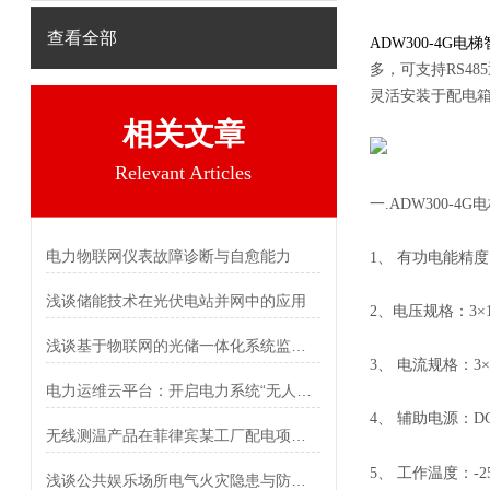
查看全部
ADW300-4G
多，可支持RS4
灵活安装于配电
相关文章
Relevant Articles
一.
ADW300-
电力物联网仪表故障诊断与自愈能力
1、 有功电能精度
浅谈储能技术在光伏电站并网中的应用
2、电压规格：3×100
浅谈基于物联网的光储一体化系统监测与电气故障研究
3、 电流规格：3×1(
电力运维云平台：开启电力系统“无人值班、少人值守”新模式
4、 辅助电源：DC2
无线测温产品在菲律宾某工厂配电项目的应用
5、 工作温度：-2
浅谈公共娱乐场所电气火灾隐患与防火对策分析