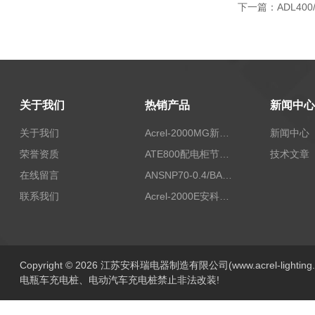
下一篇：
ADL4
关于我们
热销产品
新闻中心
关于我们
Acrel-2000MG新能源消纳安科瑞微电网能量管理系统
新闻中心
荣誉资质
ATE800配电柜节点无线测温/表带捆绑/无源感应取电
技术文章
在线留言
ANSNP70-0.4/BANSNP中线安防保护器 治理三相不平衡
联系我们
Acrel-2000E安科瑞Acrel配电室综合监控系统
Copyright © 2026 江苏安科瑞电器制造有限公司(www.acrel-lightin
电瓶车充电桩、电动汽车充电桩禁止非法改装!