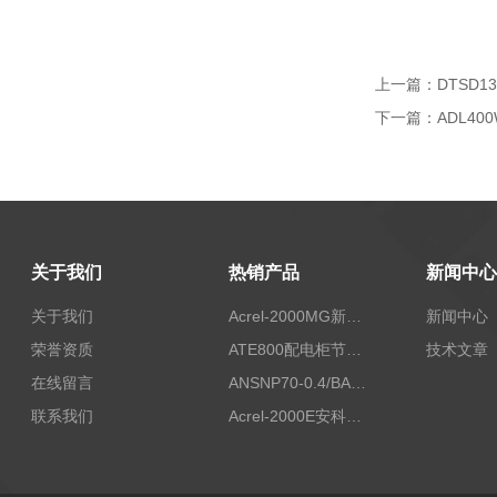
上一篇：
DTSD
下一篇：
ADL40
关于我们
热销产品
新闻中心
关于我们
Acrel-2000MG新能源消纳安科瑞微电网能量管理系统
新闻中心
荣誉资质
ATE800配电柜节点无线测温/表带捆绑/无源感应取电
技术文章
在线留言
ANSNP70-0.4/BANSNP中线安防保护器 治理三相不平衡
联系我们
Acrel-2000E安科瑞Acrel配电室综合监控系统