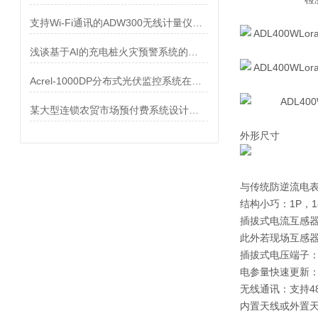
支持Wi-Fi通讯的ADW300无线计量仪表介绍
浅谈基于AI的充电桩火灾预警系统的应用展望
Acrel-1000DP分布式光伏监控系统在广西大茅垌4.08MW分布式光伏中的应用
某大型连锁农贸市场预付费系统设计与应用
外形尺寸
与传统防逆流电
结构小巧：1P，
插拔式电流互感器
此外若现场互感器
插拔式电压端子
电参量快速更新：
无线通讯：支持48
内置天线或外置