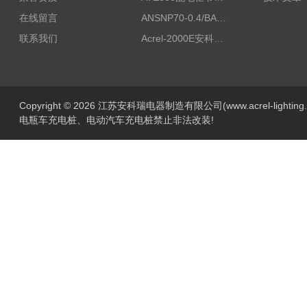
在线留言
ANSNP70-0.4/BANSNP中线安防保护器 治理三相不平衡
联系我们
Acrel-2000E安科瑞Acrel配电室综合监控系统
Copyright © 2026 江苏安科瑞电器制造有限公司(www.acrel-lightin
电瓶车充电桩、电动汽车充电桩禁止非法改装!