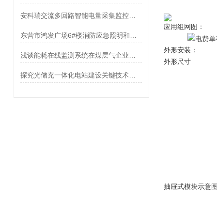
安科瑞交流多回路智能电量采集监控装置 河南某高速公路项目案例分享
应用组网图：
东营市鸿发广场6#楼消防应急照明和疏散指示系统的研究与应用
外形安装：
浅谈能耗在线监测系统在煤层气企业中的应用
外形尺寸
探究光储充一体化电站建设关键技术研究
抽屉式模块示意