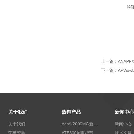
验
上一篇：
ANAP
下一篇：
APVi
关于我们
热销产品
新闻中心
关于我们
Acrel-2000MG新能源消纳安科瑞微电网能量管理系统
新闻中心
荣誉资质
ATE800配电柜节点无线测温/表带捆绑/无源感应取电
技术文章