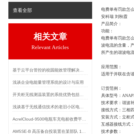
电费单有罚款怎
查看全部
安科瑞 刘秋霞
产品简介：
功能：
相关文章
电费单有罚款怎
波电流的含量，
Relevant Articles
所产生的谐波电
应用范围：
基于云平台管控的校园能效管理解决方案探讨
适用于并联在含
浅谈企业电能量管理系统的设计与应用
订货范例：
开关柜无线测温装置的系统优势包括哪些
具体型号：ANAPF1
技术要求：谐波补偿
浅谈基于无线通信技术的老旧小区电气火灾监控系统方案设计及产品选型
接线方式：三相
安装方式：立柜
AcrelCloud-9500电瓶车充电桩收费平台在福建某学院的应用
互感器接线方式
AM5SE‑B 高压备自投装置在某部队 10kV 变电站改造中的应用
技术参数：