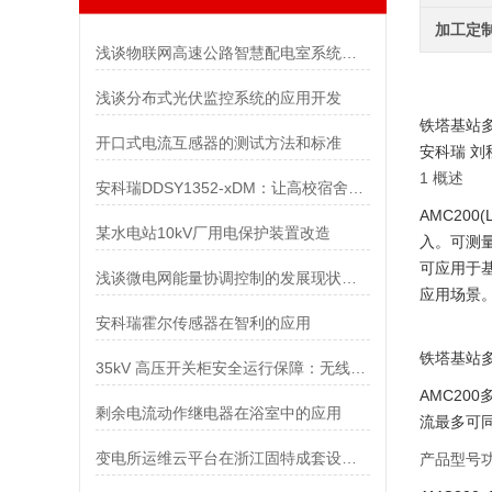
加工定
浅谈物联网高速公路智慧配电室系统构建方案
浅谈分布式光伏监控系统的应用开发
铁塔基站多
开口式电流互感器的测试方法和标准
安科瑞 刘
1 概述
安科瑞DDSY1352-xDM：让高校宿舍用电管理更简单、更安全、更智能
AMC200(L
某水电站10kV厂用电保护装置改造
入。可测
可应用于
浅谈微电网能量协调控制的发展现状与未来趋势
应用场景
安科瑞霍尔传感器在智利的应用
铁塔基站多
35kV 高压开关柜安全运行保障：无线测温技术的应用与成效
AMC2
剩余电流动作继电器在浴室中的应用
流最多可
变电所运维云平台在浙江固特成套设备有限公司的应用
产品型号