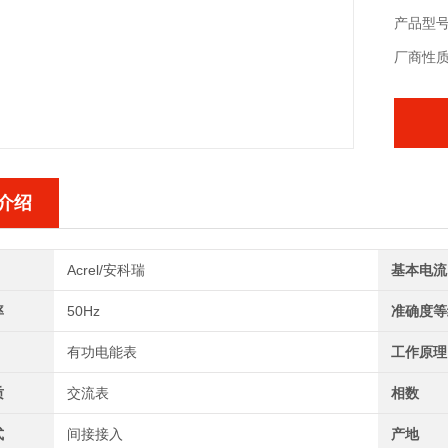
产品型号：
厂商性
介绍
Acrel/安科瑞
基本电流
率
50Hz
准确度等
有功电能表
工作原理
质
交流表
相数
式
间接接入
产地