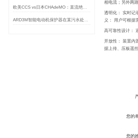
相电流；另外两路
欧美CCS vs日本CHAdeMO：直流绝缘监测仪如何兼容两大充电标准？
透明化： 实时记
ARD3M智能电动机保护器在某污水处理厂的应用
义： 用户可根据
高可靠性设计： 
开放性： 装置内置
据上传、压板遥
您的
您的