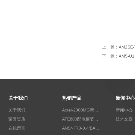
上一篇：
AM2S
下一篇：
AM5-
关于我们
热销产品
新闻中心
关于我们
Acrel-2000MG新能源消纳安科瑞微电网能量管理系统
新闻中心
荣誉资质
ATE800配电柜节点无线测温/表带捆绑/无源感应取电
技术文章
在线留言
ANSNP70-0.4/BANSNP中线安防保护器 治理三相不平衡