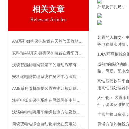
相关文章
外形及开孔尺寸
Relevant Articles
装置的人机交互主
AM系列微机保护装置在天然气回收站配电工程中的应用
等电参量实时值，
安科瑞AM系列微机保护装置在贵阳万科翡翠滨江配电工程项目的应用
10kV环网柜综合
成熟*的保护功能
浅谈智能配电网背景下的电动汽车有序充电策略研究
路、母联、配电
安科瑞电能管理系统在吴淞中心医院的应用
高性能硬软件平台
用高性能处理器作
AM5系列微机保护装置在浙江横店影视产业园 配电工程中的应用
人性化： 装置采
浅析电弧光保护系统在母线保护中的应用
件，调试及维护
浅谈纯电动商用车绝缘检测方法及故障分析
丰富的接口资源： 
简谈变电站综合自动化系统在变电站的应用分析
灵活方便的接线方