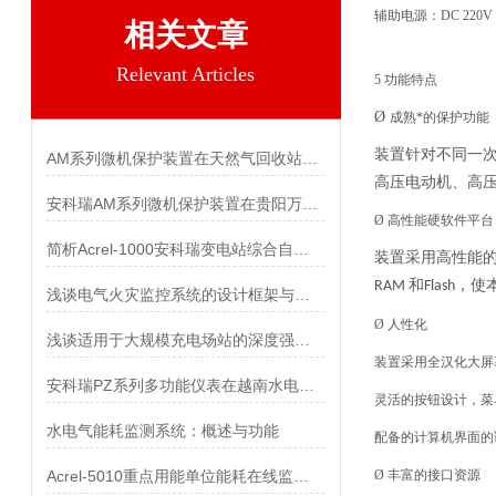
辅助电源：DC 220V
相关文章
Relevant Articles
5 功能特点
Ø
成熟*的保护功能
装置针对不同一
AM系列微机保护装置在天然气回收站配电工程中的应用
高压电动机、高
安科瑞AM系列微机保护装置在贵阳万科翡翠滨江配电工程项目的应用
Ø 高性能硬软件平台
简析Acrel-1000安科瑞变电站综合自动化系统选型与应用
装置采用高性能
和
，使
RAM
Flash
浅谈电气火灾监控系统的设计框架与实际应用价值
Ø 人性化
浅谈适用于大规模充电场站的深度强化学习有序充电策略
装置采用全汉化大屏
安科瑞PZ系列多功能仪表在越南水电站的应用
灵活的按钮设计，菜
水电气能耗监测系统：概述与功能
配备的计算机界面的
Acrel-5010重点用能单位能耗在线监测系统在湖南三立集团的应用
Ø 丰富的接口资源