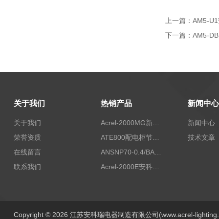
上一篇：
AM5-
下一篇：
AM5-
关于我们
热销产品
新闻中心
关于我们
Acrel-2000MG新能源消纳安科瑞微电网能量管理系统
新闻中心
荣誉资质
ATE800配电柜节点无线测温/表带捆绑/无源感应取电
技术文章
在线留言
ANSNP70-0.4/BANSNP中线安防保护器 治理三相不平衡
联系我们
Acrel-2000E安科瑞Acrel配电室综合监控系统
Copyright © 2026 江苏安科瑞电器制造有限公司(www.acrel-lightin