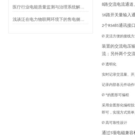
路交流电流通道
8
医疗行业电能质量监测与治理系统解决方案
路开关量输入
16
浅谈泛在电力物联网环境下的售电侧电力市场商业模式研究
个
通讯接
2
RS485
Ø 灵活方便的接线方
装置的交流电压
流；另外两个交
Ø 透明化
实时记录交流量、开
记录内部各元件动作
Ø *的图形可编程
采用全图形化编程技
即可，实现方式简单
Ø 高可靠性设计
通过
项电磁兼容
5