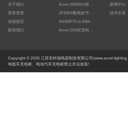
关于我们
Acrel-2000MG新能源消纳安科瑞微电网能量管理系统
新闻中心
荣誉资质
ATE800配电柜节点无线测温/表带捆绑/无源感应取电
技术文章
在线留言
ANSNP70-0.4/BANSNP中线安防保护器 治理三相不平衡
联系我们
Acrel-2000E安科瑞Acrel配电室综合监控系统
Copyright © 2026 江苏安科瑞电器制造有限公司(www.acrel-lightin
电瓶车充电桩、电动汽车充电桩禁止非法改装!