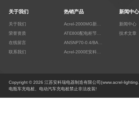
关于我们
热销产品
新闻中心
关于我们
Acrel-2000MG新能源消纳安科瑞微电网能量管理系统
新闻中心
荣誉资质
ATE800配电柜节点无线测温/表带捆绑/无源感应取电
技术文章
在线留言
ANSNP70-0.4/BANSNP中线安防保护器 治理三相不平衡
联系我们
Acrel-2000E安科瑞Acrel配电室综合监控系统
Copyright © 2026 江苏安科瑞电器制造有限公司(www.acrel-lightin
电瓶车充电桩、电动汽车充电桩禁止非法改装!