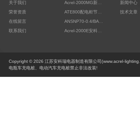
关于我们
Acrel-2000MG新能源消纳安科瑞微电网能量管理系统
新闻中心
荣誉资质
ATE800配电柜节点无线测温/表带捆绑/无源感应取电
技术文章
在线留言
ANSNP70-0.4/BANSNP中线安防保护器 治理三相不平衡
联系我们
Acrel-2000E安科瑞Acrel配电室综合监控系统
Copyright © 2026 江苏安科瑞电器制造有限公司(www.acrel-lightin
电瓶车充电桩、电动汽车充电桩禁止非法改装!