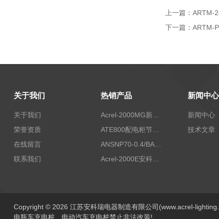
上一篇：
ARTM
下一篇：
ARTM
关于我们
热销产品
新闻中心
关于我们
Acrel-2000MG新能源消纳安科瑞微电网能量管理系统
新闻中心
荣誉资质
ATE800配电柜节点无线测温/表带捆绑/无源感应取电
技术文章
在线留言
ANSNP70-0.4/BANSNP中线安防保护器 治理三相不平衡
联系我们
Acrel-2000E安科瑞Acrel配电室综合监控系统
Copyright © 2026 江苏安科瑞电器制造有限公司(www.acrel-lightin
电瓶车充电桩、电动汽车充电桩禁止非法改装!