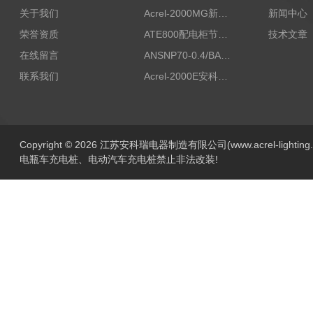
关于我们
Acrel-2000MG新能源消纳安科瑞微电网能量管理系统
新闻中心
荣誉资质
ATE800配电柜节点无线测温/表带捆绑/无源感应取电
技术文章
在线留言
ANSNP70-0.4/BANSNP中线安防保护器 治理三相不平衡
联系我们
Acrel-2000E安科瑞Acrel配电室综合监控系统
Copyright © 2026 江苏安科瑞电器制造有限公司(www.acrel-lightin
电瓶车充电桩、电动汽车充电桩禁止非法改装!