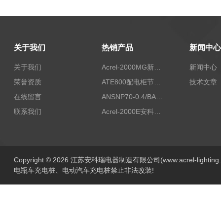
关于我们
热销产品
新闻中心
关于我们
Acrel-2000MG新能源消纳安科瑞微电网能量管理系统
新闻中心
荣誉资质
ATE800配电柜节点无线测温/表带捆绑/无源感应取电
技术文章
在线留言
ANSNP70-0.4/BANSNP中线安防保护器 治理三相不平衡
联系我们
Acrel-2000E安科瑞Acrel配电室综合监控系统
Copyright © 2026 江苏安科瑞电器制造有限公司(www.acrel-lightin
电瓶车充电桩、电动汽车充电桩禁止非法改装!