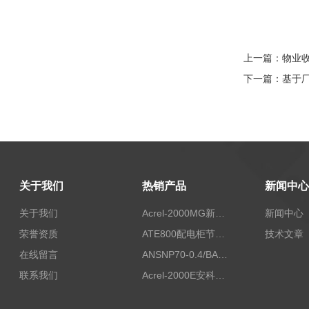
上一篇：
物业
下一篇：
基于
关于我们
热销产品
新闻中心
关于我们
Acrel-2000MG新能源消纳安科瑞微电网能量管理系统
新闻中心
荣誉资质
ATE800配电柜节点无线测温/表带捆绑/无源感应取电
技术文章
在线留言
ANSNP70-0.4/BANSNP中线安防保护器 治理三相不平衡
联系我们
Acrel-2000E安科瑞Acrel配电室综合监控系统