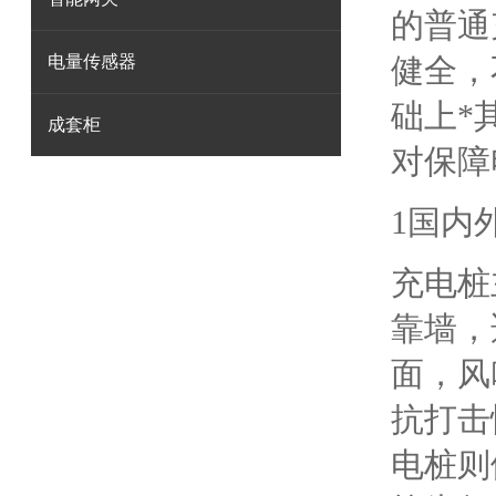
的普通
电量传感器
健全，
础上*
成套柜
对保障
1国内
充电桩
靠墙，
面，风
抗打击
电桩则