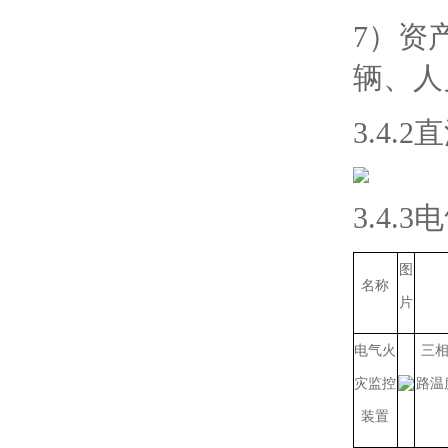
7）资
辆、人
3.4.
3.4.
图
名称
片
电气火
三相
灾监控
路温
装置