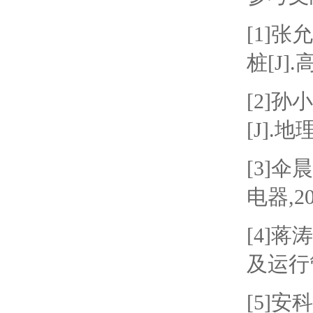
[1]
桩[J].高
[2]
[J].地理
[3]
电器,201
[4]
及运行管
[5]安