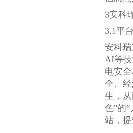
3安科瑞
3.1平
安科瑞
AI等
电安全
全、经
生，从
色"的
站，提