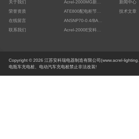
关于我们
Acrel-2000MG新能源消纳安科瑞微电网能量管理系统
新闻中心
荣誉资质
ATE800配电柜节点无线测温/表带捆绑/无源感应取电
技术文章
在线留言
ANSNP70-0.4/BANSNP中线安防保护器 治理三相不平衡
联系我们
Acrel-2000E安科瑞Acrel配电室综合监控系统
Copyright © 2026 江苏安科瑞电器制造有限公司(www.acrel-lightin
电瓶车充电桩、电动汽车充电桩禁止非法改装!