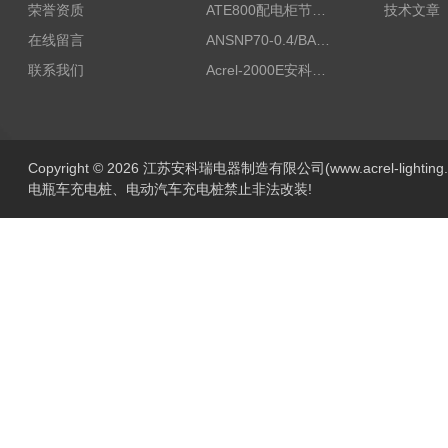
荣誉资质
ATE800配电柜节点无线测温/表带捆绑/无源感应取电
技术文章
在线留言
ANSNP70-0.4/BANSNP中线安防保护器 治理三相不平衡
联系我们
Acrel-2000E安科瑞Acrel配电室综合监控系统
Copyright © 2026 江苏安科瑞电器制造有限公司(www.acrel-lightin
电瓶车充电桩、电动汽车充电桩禁止非法改装!