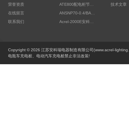
荣誉资质
ATE800配电柜节点无线测温/表带捆绑/无源感应取电
技术文章
在线留言
ANSNP70-0.4/BANSNP中线安防保护器 治理三相不平衡
联系我们
Acrel-2000E安科瑞Acrel配电室综合监控系统
Copyright © 2026 江苏安科瑞电器制造有限公司(www.acrel-lightin
电瓶车充电桩、电动汽车充电桩禁止非法改装!