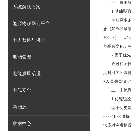
一、预测核心
系统解决方案
1.基础影响
照明需求的本
能源物联网云平台
态（如办公场景
200lux）、
电力监控与保护
的组合变化，
2.因子优先
电能管理
通过相关性分析
足时可关闭局部
电能质量治理
+人员满员”组
电气安全
二、主流预测
1.传统经验
新能源
基于历史数据
8:00-18:
数据中心
法应对突发情况