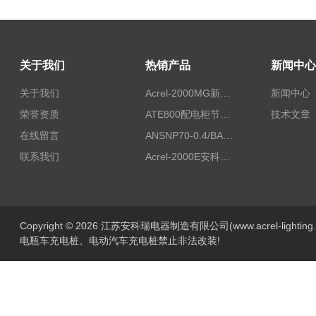
关于我们
热销产品
新闻中心
关于我们
Acrel-2000MG新能源消纳安科瑞微电网能量管理系统
新闻中心
荣誉资质
ATE800配电柜节点无线测温/表带捆绑/无源感应取电
技术文章
在线留言
ANSNP70-0.4/BANSNP中线安防保护器 治理三相不平衡
联系我们
Acrel-2000E安科瑞Acrel配电室综合监控系统
Copyright © 2026 江苏安科瑞电器制造有限公司(www.acrel-lightin
电瓶车充电桩、电动汽车充电桩禁止非法改装!