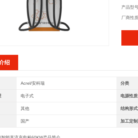
效、安
产品型号：
厂商性
介绍
Acrel/安科瑞
分类
理
电子式
电源性质
其他
结构形式
国产
加工定制
瑞智能直流充电桩60KW
产品简介