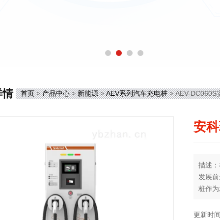
详情
首页
>
产品中心
>
新能源
>
AEV系列汽车充电桩
> AEV-DC06
安科
描述：
发展前
桩作为
公共建
准的电
更新时间：