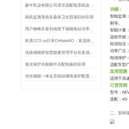
蒙牛乳业有限公司变压器配电系统改造项目的应用
功能：
智能监测
能耗监测系统在淼泉卫生院项目的应用
制等。
用户侧峰谷套利场景下储能电站功率分配策略与需求侧响应集成
智能计量
远程升级
欧美CCS vs日本CHAdeMO：直流绝缘监测仪如何兼容两大充电标准？
恒流恒压
功率广泛
浅谈储能柜智慧能量管理平台在多场景应用中的创新与实践
电池保护
弧光保护在船舶中压配电板的应用
适配车型广
应用范围
光伏储能一体化充电站继电保护配置及运管平台解决方案
适用于高
订货范例
型号：AEV
选配：4G
二、
安科