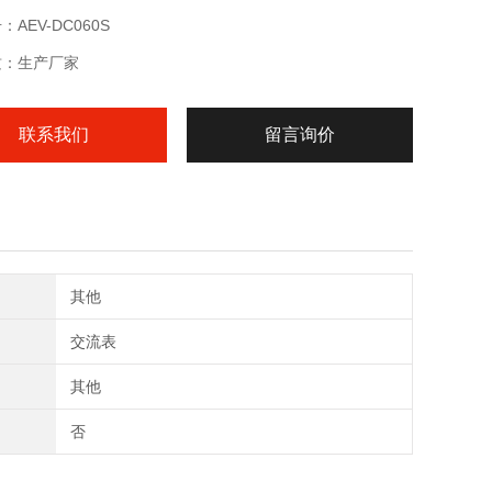
全、合理的电量补给。安科瑞智能直流充电桩60KW
AEV-DC060S
质：生产厂家
联系我们
留言询价
其他
交流表
其他
否