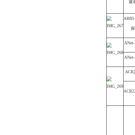
展
ARB5
探
ANet-
ANet-
ACR2
ACR2