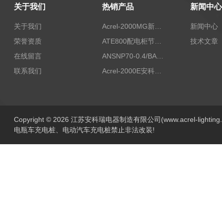
关于我们
热销产品
新闻中心
关于我们
Acrel-2000MG新能源消纳安科瑞微电网能量管理系统
新闻中心
荣誉资质
ATE800配电柜节点无线测温/表带捆绑/无源感应取电
技术文章
在线留言
ANSNP70-0.4/BANSNP中线安防保护器 治理三相不平衡
联系我们
Acrel-2000E安科瑞Acrel配电室综合监控系统
Copyright © 2026 江苏安科瑞电器制造有限公司(www.acrel-lightin
电瓶车充电桩、电动汽车充电桩禁止非法改装!