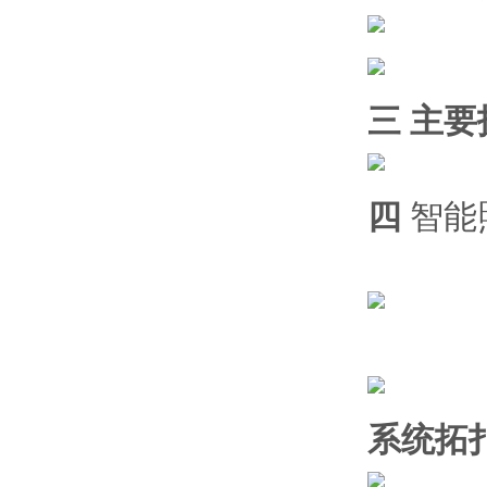
三 主
四
智能
系统拓