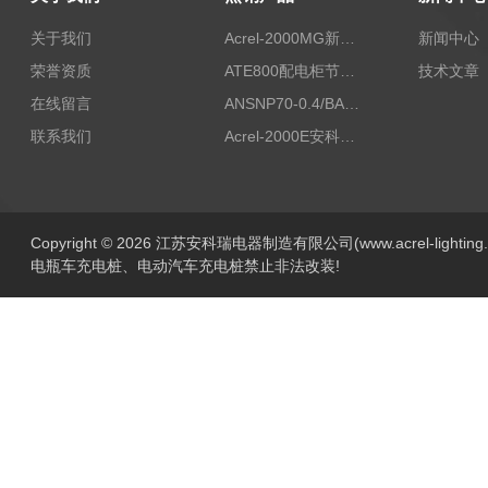
关于我们
Acrel-2000MG新能源消纳安科瑞微电网能量管理系统
新闻中心
荣誉资质
ATE800配电柜节点无线测温/表带捆绑/无源感应取电
技术文章
在线留言
ANSNP70-0.4/BANSNP中线安防保护器 治理三相不平衡
联系我们
Acrel-2000E安科瑞Acrel配电室综合监控系统
Copyright © 2026 江苏安科瑞电器制造有限公司(www.acrel-lightin
电瓶车充电桩、电动汽车充电桩禁止非法改装!