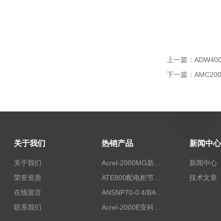
上一篇：
ADW40
下一篇：
AMC2
关于我们
热销产品
新闻中心
关于我们
Acrel-2000MG新能源消纳安科瑞微电网能量管理系统
新闻中心
荣誉资质
ATE800配电柜节点无线测温/表带捆绑/无源感应取电
技术文章
在线留言
ANSNP70-0.4/BANSNP中线安防保护器 治理三相不平衡
联系我们
Acrel-2000E安科瑞Acrel配电室综合监控系统