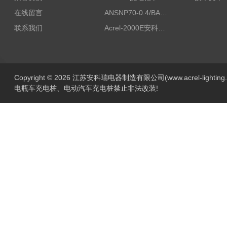
在线留言
ANSNP70-0.4/BANSNP中线安防保护器 治理三相不平衡
联系我们
Acrel-2000E安科瑞Acrel配电室综合监控系统
Copyright © 2026 江苏安科瑞电器制造有限公司(www.acrel-lightin
电瓶车充电桩、电动汽车充电桩禁止非法改装!