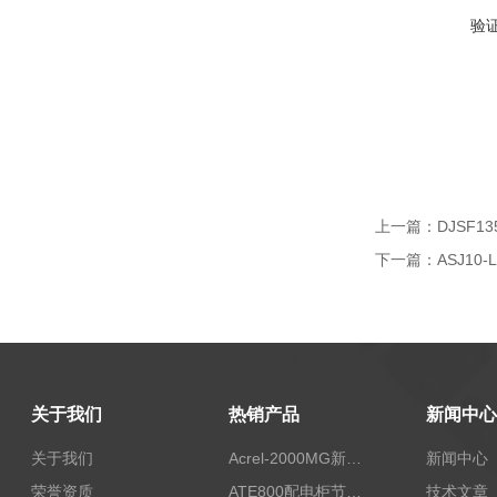
验
上一篇：
DJSF
下一篇：
ASJ1
关于我们
热销产品
新闻中心
关于我们
Acrel-2000MG新能源消纳安科瑞微电网能量管理系统
新闻中心
荣誉资质
ATE800配电柜节点无线测温/表带捆绑/无源感应取电
技术文章