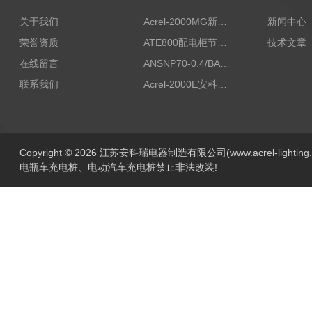
关于我们
Acrel-2000MG新能源消纳安科瑞微电网能量管理系统
新闻中心
荣誉资质
ATE800配电柜节点无线测温/表带捆绑/无源感应取电
技术文章
在线留言
ANSNP70-0.4/BANSNP中线安防保护器 治理三相不平衡
联系我们
Acrel-2000E安科瑞Acrel配电室综合监控系统
Copyright © 2026 江苏安科瑞电器制造有限公司(www.acrel-lightin
电瓶车充电桩、电动汽车充电桩禁止非法改装!