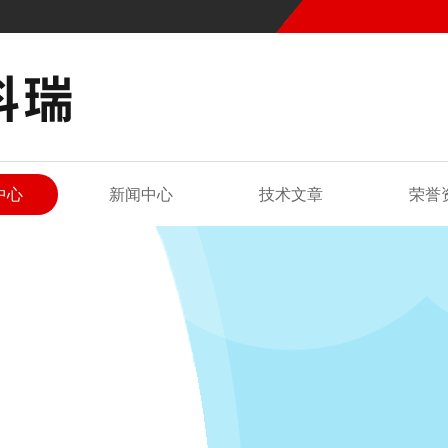
中心
新闻中心
技术文章
荣誉