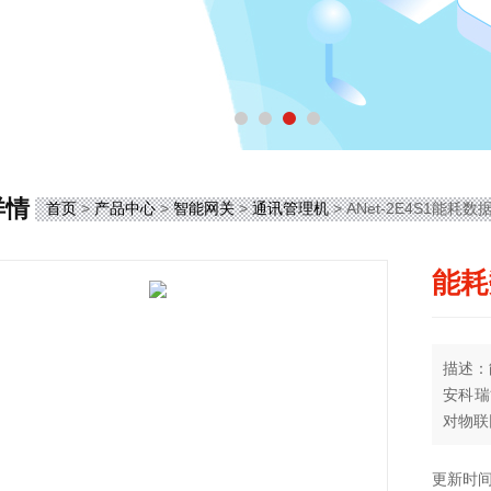
详情
首页
>
产品中心
>
智能网关
>
通讯管理机
> ANet-2E4S1能
能耗
描述：
安科瑞
对物联
油、冷
需求。
更新时间：