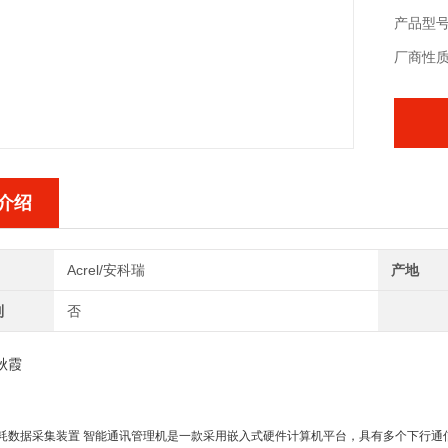
产品型号：
厂商性
介绍
Acrel/安科瑞
产地
制
否
秋霞
耗数据采集装置 智能通讯管理机
是一款采用嵌入式硬件计算机平台，具有多个下行通