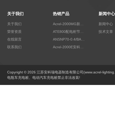
关于我们
热销产品
新闻中心
关于我们
Acrel-2000MG新能源消纳安科瑞微电网能量管理系统
新闻中心
荣誉资质
ATE800配电柜节点无线测温/表带捆绑/无源感应取电
技术文章
在线留言
ANSNP70-0.4/BANSNP中线安防保护器 治理三相不平衡
联系我们
Acrel-2000E安科瑞Acrel配电室综合监控系统
Copyright © 2026 江苏安科瑞电器制造有限公司(www.acrel-lightin
电瓶车充电桩、电动汽车充电桩禁止非法改装!