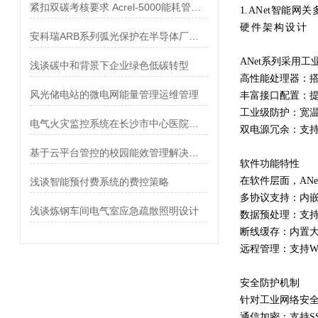
紧扣双碳考核要求 Acrel-5000能耗管理平台助力公共机构降碳增效
1.
ANet智能网
硬件架构设计
安科瑞ARB系列弧光保护在半导体厂房的应用
ANet系列采用
浅谈碳中和背景下企业绿色低碳转型
高性能处理器：
搭
风光储电站的微电网能量管理运维管理
丰富接口配置：
提
工业级防护：
宽温
电气火灾监控系统在长沙市中心医院胸科楼的应用
双电源冗余：
支持
基于云平台管控的校园能效管理解决方案探讨
软件功能特性
在软件层面，AN
浅谈智能预付费系统的费控策略
多协议支持：
内嵌M
浅谈炼钢车间电气室应急疏散照明设计
数据预处理：
支
断线缓存：
内置
远程管理：
支持W
安全防护机制
针对工业网络安全
通信加密：
支持S