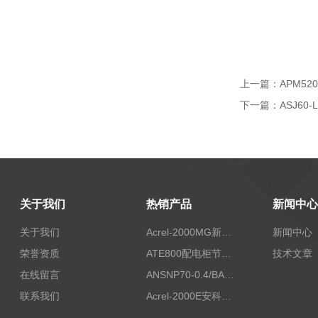
上一篇：
APM5
下一篇：
ASJ6
关于我们
热销产品
新闻中心
关于我们
Acrel-2000MG新能源消纳安科瑞微电网能量管理系统
新闻中心
荣誉资质
ATE800配电柜节点无线测温/表带捆绑/无源感应取电
技术文章
在线留言
ANSNP70-0.4/BANSNP中线安防保护器 治理三相不平衡
联系我们
Acrel-2000E安科瑞Acrel配电室综合监控系统