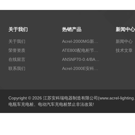
关于我们
热销产品
新闻中心
关于我们
Acrel-2000MG新能源消纳安科瑞微电网能量管理系统
新闻中心
荣誉资质
ATE800配电柜节点无线测温/表带捆绑/无源感应取电
技术文章
在线留言
ANSNP70-0.4/BANSNP中线安防保护器 治理三相不平衡
联系我们
Acrel-2000E安科瑞Acrel配电室综合监控系统
Copyright © 2026 江苏安科瑞电器制造有限公司(www.acrel-lightin
电瓶车充电桩、电动汽车充电桩禁止非法改装!