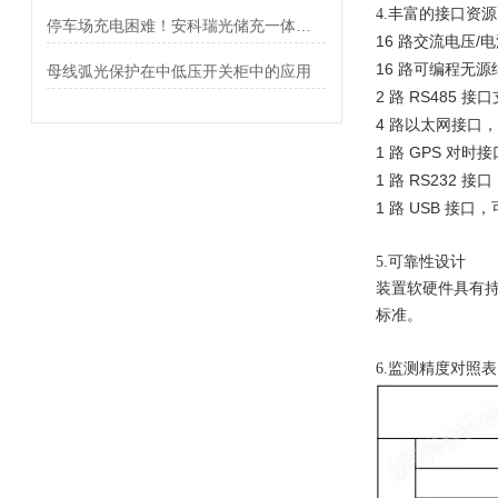
4.丰富的接口资源
停车场充电困难！安科瑞光储充一体化方案助力高效运营与经济收益
16
/
路交流电压
电
16
路可编程无源
母线弧光保护在中低压开关柜中的应用
2
RS485
路
接口
4
路以太网接口
1
GPS
路
对时接
1
RS232
路
接口
1
USB
路
接口，
5.可靠性设计
装置软硬件具有
标准。
6.监测精度对照表