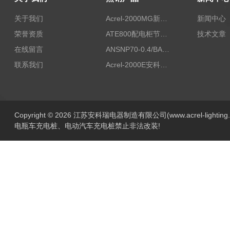
关于我们
Acrel-2000MG新能源消纳安科瑞微电网能量管理系统
新闻中心
荣誉资质
ATE800配电柜节点无线测温/表带捆绑/无源感应取电
技术文章
在线留言
ANSNP70-0.4/BANSNP中线安防保护器 治理三相不平衡
联系我们
Acrel-2000E安科瑞Acrel配电室综合监控系统
Copyright © 2026 江苏安科瑞电器制造有限公司(www.acrel-lightin
电瓶车充电桩、电动汽车充电桩禁止非法改装!